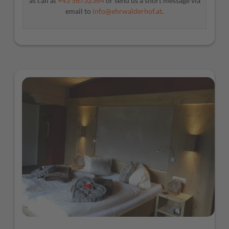
as call at
+43 56732364
or send us a short message via
email to
info@ehrwalderhof.at
.