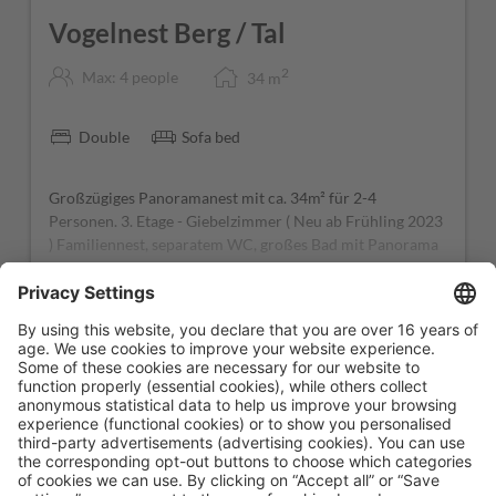
Vogelnest Berg / Tal
2
Max: 4 people
34
m
Double
Sofa bed
Großzügiges Panoramanest mit ca. 34m² für 2-4
Personen. 3. Etage - Giebelzimmer ( Neu ab Frühling 2023
) Familiennest, separatem WC, großes Bad mit Panorama
Regendusche und Blick auf die Sonnenspitze, begehbarem
Schrankraum mit Minibar, Couch, HD Flat-TV, Marshall
Show More
Bluetooth Speaker, Telefon, Safe, großer eigener privater
Südbalkon über den gesamten Talkessel und das
Ehrwalder Moos. Jedes unserer Zimmer ist individuell
Fully booked!
und kann vom Image Foto abweichen Als Einzel gilt bei
diesem Zimmer der Doppelzimmerpreis ohne Abzüge
We are sorry, the room you are looking for is not available
right now. If you are interested in this room please give us
as call at
+43 56732364
or send us a short message via
email to
info@ehrwalderhof.at
.