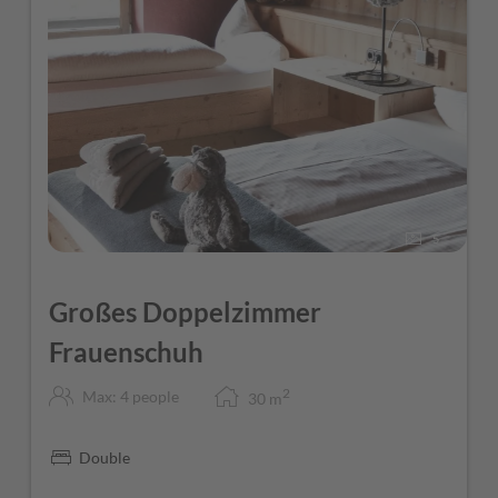
5
Großes Doppelzimmer
Frauenschuh
2
Max: 4 people
30
m
Double