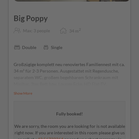
Big Poppy
2
Max: 3 people
34
m
Double
Single
Großzügige komplett neu renoviertes Familiennest mit ca.
34 m² für 2-3 Personen. Ausgestattet mit Regendusche,
separatem WC, großem begehbarem Schrankraum mit
Minibar, 3tes Bett bzw. Lounge Ecke, HD Flat-TV,
Radiowecker mit I-Pod Docking, Telefon, Safe, Südbalkon
Show More
mit Blick auf den umliegenden Talkessel. Jedes unserer
Zimmer ist individuell und kann vom Image Foto
abweichen Als Einzel gilt bei diesem Zimmer der
Fully booked!
Doppelzimmerpreis ohne Abzüge
We are sorry, the room you are looking for is not available
right now. If you are interested in this room please give us