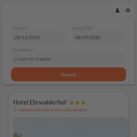
Check In
Check Out
Occupancy
1 room
for
2 adults
Search
Hotel Ehrwalderhof - Our availabl
Hotel Ehrwalderhof
Alpenhofstrasse 4
,
Ehrwald
,
Austria