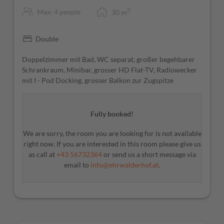
2
Max: 4 people
30
m
Double
Doppelzimmer mit Bad, WC separat, großer begehbarer
Schrankraum, Minibar, grosser HD Flat-TV, Radiowecker
mit I - Pod Docking, grosser Balkon zur Zugspitze
Fully booked!
We are sorry, the room you are looking for is not available
right now. If you are interested in this room please give us
as call at
+43 56732364
or send us a short message via
email to
info@ehrwalderhof.at
.