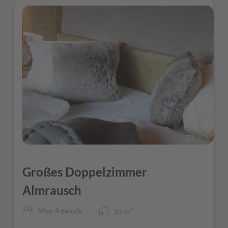
2
Großes Doppelzimmer
Almrausch
2
Max: 4 people
30
m