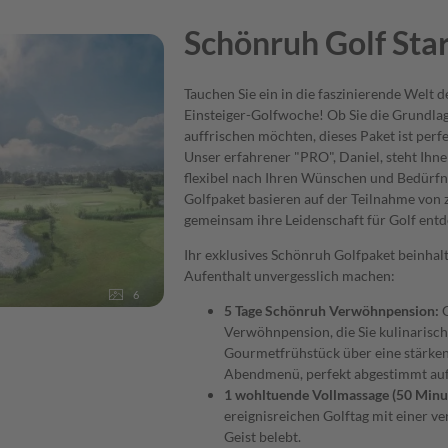
Schönruh Golf Sta
Tauchen Sie ein in die faszinierende Welt 
Einsteiger-Golfwoche! Ob Sie die Grundla
auffrischen möchten, dieses Paket ist perf
Unser erfahrener "PRO", Daniel, steht Ihne
flexibel nach Ihren Wünschen und Bedürfni
Golfpaket basieren auf der Teilnahme von z
gemeinsam ihre Leidenschaft für Golf entd
Ihr exklusives Schönruh Golfpaket beinhalt
Aufenthalt unvergesslich machen:
6
5 Tage Schönruh Verwöhnpension:
G
Verwöhnpension, die Sie kulinarisc
Gourmetfrühstück über eine stärken
Abendmenü, perfekt abgestimmt auf 
1 wohltuende Vollmassage (50 Minu
ereignisreichen Golftag mit einer 
Geist belebt.