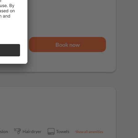
7 nights
Book now
84.00
ision
Hairdryer
Towels
Show all amenities