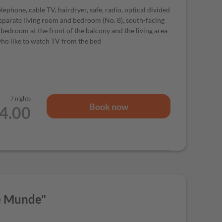
ephone, cable TV, hairdryer, safe, radio, optical divided
separate living room and bedroom (No. 8), south-facing
bedroom at the front of the balcony and the living area
 who like to watch TV from the bed
7 nights
Book now
84.00
e Munde"