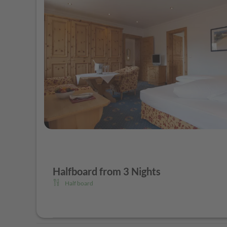
Daily afternoon buffet with cakes and strudels, soup 
and cold)
5 course evening menu with 3 main dishes to choose f
on request also vegan if you wish
On request, diet foods, lactose free or the gluten-free 
Cheese buffet
Weekly gala dinner on Sunday
Halfboard from 3 Nights
Half board
he Schönruh "Pamper yourself" half pension plus inclu