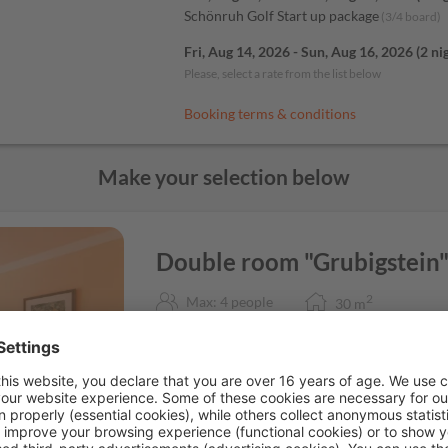
Schönruh Golf Start up package
(
3/4 board
)
Fri, Aug 14, 2026
-
Sun, Aug 16, 2026
(
2 ni
Please, select a rate from the list below
Booking terms & conditions
Make your selection below
Double room "Grubigstein
2
Max: 4 people
30
m
Radio
Bathtub
Balcony/terr
about 33 sqm for 2-4 people, mostly with a mo
shower and WC, hairdryer, telephone, cable TV, 
balcony