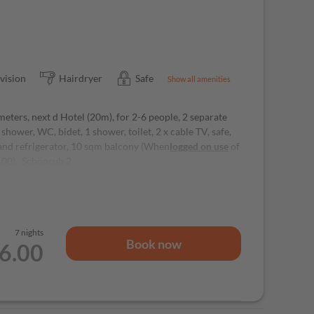
vision
Hairdryer
Safe
Show all amenities
ters, next d Hotel (20m), for 2-6 people, 2 separate
shower, WC, bidet, 1 shower, toilet, 2 x cable TV, safe,
a and refrigerator, 10 sqm balcony (When
logged on
use
of
45,00) Schönruh 2
0 sqm and 20 sqm 1 bedroom, 1 bath / shower, toilet,
7 nights
Book now
36.00