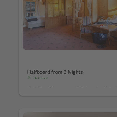
Delicious vegetarian and athletes menus.
On request, 
gluten-free diet
Daily fresh salad and raw vegetable buffet and cheese
Weekly gala dinner on Sunday
Weekly buffet dinner with regional specialties
Halfboard from 3 Nights
Half board
The Schönruh "Pamper yourself" half pension plus incl
Schönruh Breakfast Buffet: Tyrolean bread, crispy roll
homemade jams and spreads, country ham, Tyrolean chee
teas, natural yoghurt, fresh fruit and organic muesli co
crispy bacon, etc.