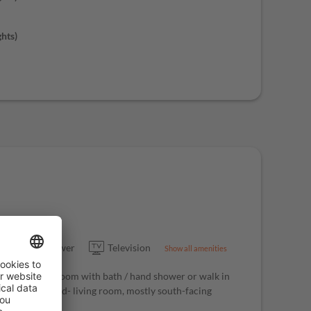
ghts
)
"
ace
Shower
Television
Show all amenities
dernized bathroom with bath / hand shower or walk in
safe, radio, bed- living room, mostly south-facing