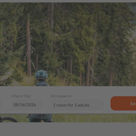
Check Out
Occupancy
Se
1 room
for
2 adults