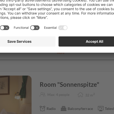
3
€ 3,0
Show
More
s, whole grain and sweet pastries,
se, juice and tea bar, new with
t and organic muesli corner with
rd, cakes, soup pot, Tyrolean
Room "Sonnenspitze"
 from
2
Max: 4 people
32
m
ctose free or the gluten-free diet
Radio
Balcony/terrace
Telev