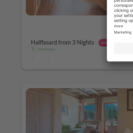
Halfboard from 3 Nights
LOWEST RATE
Half board
Catering Services included
Schönruh Breakfast Buffet: Tyrolean bread, crispy roll
homemade jams and spreads, country ham, Tyrolean chee
loose Tyrolean organic teas, natural yoghurt, fresh frui
Flock mill, hot egg dishes, crispy bacon, etc.
Daily afternoon meals with homemade Strudels,
custa
Brettljause, warm and cold dish of the day"
5 course evening menu with 3 main dishes to choose
Delicious vegetarian menus.
On request, diet foods, la
Daily cheese buffet
Weekly gala dinner on Sunday