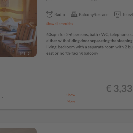
diet foods, lactose free or the
 buffet
Radio
Balcony/terrace
Telev
Show all amenities
60sqm for 2-6 persons, bath / WC, telephone, ca
either with sliding door separating the sleeping
living-bedroom with a separate room with 2 bun
east or north-facing balcony
3
€ 3,3
Show
udes
More
s, whole grain and sweet pastries,
ses juice and tea bar with organic
rner with grain-mill, warm egg dishes,