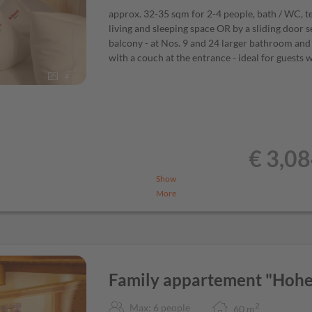
approx. 32-35 sqm for 2-4 people, bath / WC, tel
living and sleeping space OR by a sliding door 
balcony - at Nos. 9 and 24 larger bathroom and 
with a couch at the entrance - ideal for guests
4
€ 3,0
Show
More
s, whole grain and sweet pastries,
se, juice and tea bar, new with
t and organic muesli corner with
d, cakes, soup pot.
Freshly made
Family appartement "Hoh
t"
 from
2
Max: 6 people
60
m