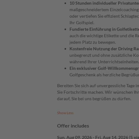
10 Stunden individueller Privatunte
maßgeschneidertem Einzelcoaching d
oder vertiefen Sie effizient Schlagte
Ihr Golfspiel.
Fundierte Einführung in Golfetikett
auch die wichtige Etikette und die R
jedem Platz zu bewegen.
Kostenfreie Nutzung der Driving Ra
unbegrenzt und ohne zusätzliche Kos
während Ihrer Unterrichtseinheiten
Ein exklusiver Golf-Willkommensg
Golfgeschenk als herzliche Begrüßu
Bereiten Sie sich auf unvergessliche Tage i
Sie Fortschritte machen. Wir wünschen Ihne
darauf, Sie bei uns begrüßen zu dürfen.
Show Less
Offer includes
Sun, Aug 09, 2026
-
Fri, Aug 14, 2026
(
5 ni