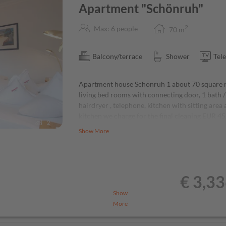
pot and daily dishes of the day (warm
Apartment "Schönruh"
rom - one is always vegetarian and
2
Max: 6 people
70
m
diet
Balcony/terrace
Shower
Tele
Apartment house Schönruh 1 about 70 square me
living bed rooms with connecting door, 1 bath / 
hairdryer , telephone, kitchen with sitting are
kitchen we charge for the final cleaning EUR 
2
Show More
the same as Schönruh 1 but 1 living-bedroom 4
€ 3,3
Show
More
des