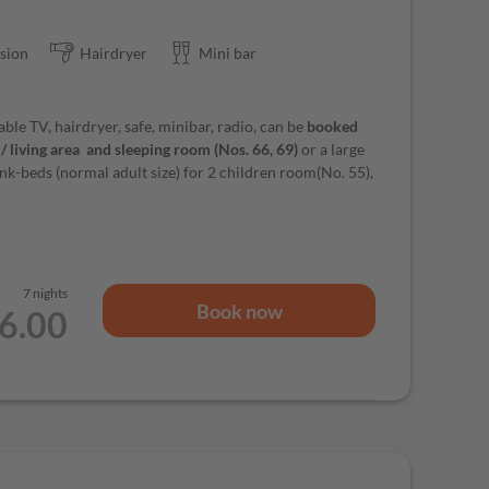
ision
Hairdryer
Mini bar
ble TV, hairdryer, safe, minibar, radio, can be
booked
 / living area and sleeping room (Nos. 66, 69)
or a large
k-beds (normal adult size) for 2 children room(No. 55),
7 nights
Book now
36.00