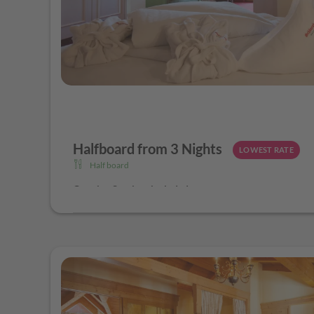
Halfboard from 3 Nights
LOWEST RATE
Half board
Catering Services included
Schönruh Breakfast Buffet: Tyrolean bread, crispy roll
homemade jams and spreads, country ham, Tyrolean chee
loose Tyrolean organic teas, natural yoghurt, fresh frui
Flock mill, hot egg dishes, crispy bacon, etc.
Daily afternoon meals with fragrant swirls and custar
Bircher muesli, cereals, yogurt and fruit: for snack "ligh
5 course evening menu with 3 main dishes to choose