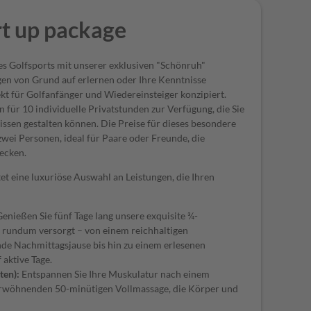
rt up package
des Golfsports mit unserer exklusiven "Schönruh"
gen von Grund auf erlernen oder Ihre Kenntnisse
ekt für Golfanfänger und Wiedereinsteiger konzipiert.
n für 10 individuelle Privatstunden zur Verfügung, die Sie
ssen gestalten können. Die Preise für dieses besondere
wei Personen, ideal für Paare oder Freunde, die
ecken.
et eine luxuriöse Auswahl an Leistungen, die Ihren
enießen Sie fünf Tage lang unsere exquisite ¾-
h rundum versorgt – von einem reichhaltigen
de Nachmittagsjause bis hin zu einem erlesenen
aktive Tage.
ten):
Entspannen Sie Ihre Muskulatur nach einem
verwöhnenden 50-minütigen Vollmassage, die Körper und