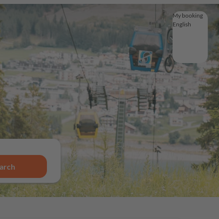
My booking
English
English
Deutsch
Français
Italiano
Magyar
arch