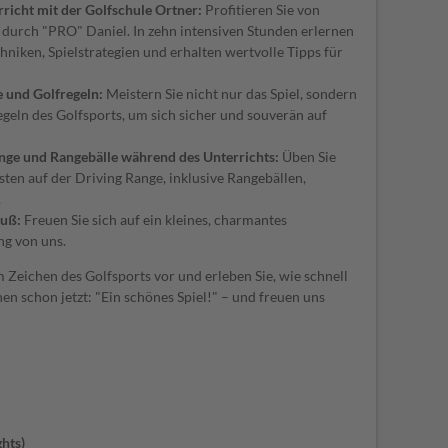
rricht mit der Golfschule Ortner:
Profitieren Sie von
urch "PRO" Daniel. In zehn intensiven Stunden erlernen
chniken, Spielstrategien und erhalten wertvolle Tipps für
e und Golfregeln:
Meistern Sie nicht nur das Spiel, sondern
egeln des Golfsports, um sich sicher und souverän auf
nge und Rangebälle während des Unterrichts:
Üben Sie
ten auf der Driving Range, inklusive Rangebällen,
.
ruß:
Freuen Sie sich auf ein kleines, charmantes
ng von uns.
m Zeichen des Golfsports vor und erleben Sie, wie schnell
n schon jetzt: "Ein schönes Spiel!" – und freuen uns
ghts
)